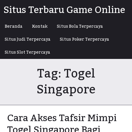
Skip
Situs Terbaru Game Online
to
content
Beranda
Kontak
Situs Bola Terpercaya
Situs Judi Terpercaya
Situs Poker Terpercaya
Situs Slot Terpercaya
Tag:
Togel
Singapore
Cara Akses Tafsir Mimpi
Togel Singapore Bagi