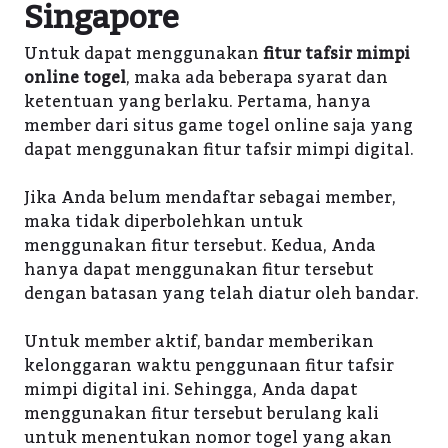
Singapore
Untuk dapat menggunakan
fitur tafsir mimpi
online togel
, maka ada beberapa syarat dan
ketentuan yang berlaku. Pertama, hanya
member dari situs game togel online saja yang
dapat menggunakan fitur tafsir mimpi digital.
Jika Anda belum mendaftar sebagai member,
maka tidak diperbolehkan untuk
menggunakan fitur tersebut. Kedua, Anda
hanya dapat menggunakan fitur tersebut
dengan batasan yang telah diatur oleh bandar.
Untuk member aktif, bandar memberikan
kelonggaran waktu penggunaan fitur tafsir
mimpi digital ini. Sehingga, Anda dapat
menggunakan fitur tersebut berulang kali
untuk menentukan nomor togel yang akan