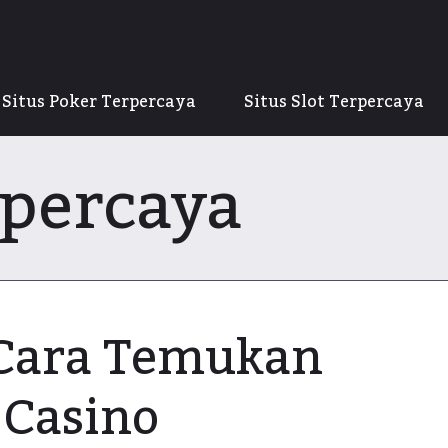
Situs Poker Terpercaya
Situs Slot Terpercaya
rpercaya
 Cara Temukan
 Casino