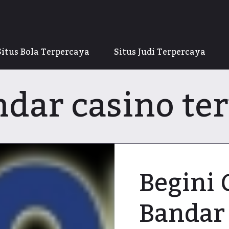
Situs Bola Terpercaya
Situs Judi Terpercaya
dar casino te
Begini
Bandar