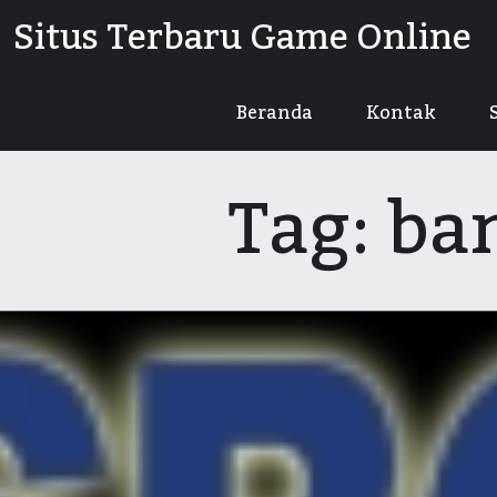
Skip
Situs Terbaru Game Online
to
content
Beranda
Kontak
Tag:
ban