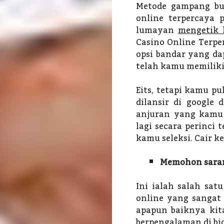
Metode gampang bu
online terpercaya 
lumayan
mengetik 
Casino Online Terpe
opsi bandar yang da
telah kamu memiliki
Eits, tetapi kamu 
dilansir di google 
anjuran yang kamu 
lagi secara perinci
kamu seleksi. Cair ke
Memohon saran 
Ini ialah salah sa
online yang sangat 
apapun baiknya kit
berpengalaman di bid