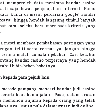
at memperoleh data menimpa bandar casino
pasti saja lewat penjelajahan internet. Kamu
kata kunci
di mesin percarian google‘ Bandar
rcaya’, hingga hendak langsung timbul banyak
pat kamu seleksi bersumber pada kriteria yang
.
pula mesti membaca pembahasan postingan yang
dengan teliti serta cermat ya. Jangan hingga
terima malah cumalah jebakan. Cari ketahui
 tentang bandar casino terpercaya yang hendak
tahui bibit- bebet- bobotnya.
kepada para pejudi lain
tu metode gampang mencari bandar judi casino
berarti buat kamu jalani. Pasti, dalam urusan
a memohon anjuran kepada orang yang telah
ang nya. Begitu pula dalam urusan judi online.