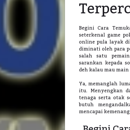
Terper
Begini Cara Temuk
seterkenal game po
online pula layak d
diminati oleh para 
salah satu pemai
sarankan kepada so
deh kalau mau main
Ya, memanglah luma
itu. Menyengkan d
tenaga serta otak s
butuh mengandalk
mencapai kemenanga
Begini Ca