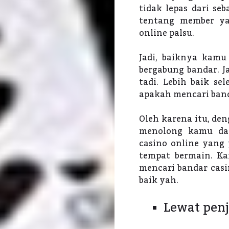
tidak lepas dari se
tentang member yan
online palsu.
Jadi, baiknya kamu
bergabung bandar. 
tadi. Lebih baik sel
apakah mencari banda
Oleh karena itu, de
menolong kamu dal
casino online yang 
tempat bermain. K
mencari bandar casi
baik yah.
Lewat penj