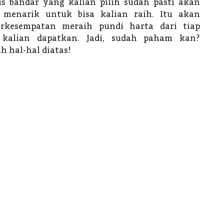
us bandar yang kalian pilih sudah pasti akan
menarik untuk bisa kalian raih. Itu akan
rkesempatan meraih pundi harta dari tiap
kalian dapatkan. Jadi, sudah paham kan?
h hal-hal diatas!