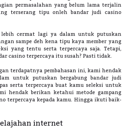
bagian permasalahan yang belum lama terjalin
g terserang tipu onleh bandar judi casino
 lebih cermat lagi ya dalam untuk putuskan
Jangan sampe deh kena tipu kaya member yang
eksi yang tentu serta terpercaya saja. Tetapi,
r casino terpercaya itu susah? Pasti tidak.
ngan terdapatnya pembahasan ini, kami hendak
am untuk putuskan bergabung bandar judi
pas serta terpercaya buat kamu seleksi untuk
ami hendak berikan ketahui metode gampang
no terpercaya kepada kamu. Hingga ikuti baik-
elajahan internet