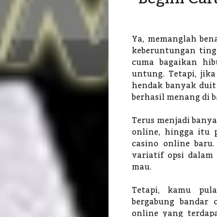
Ya, memanglah bena
keberuntungan ting
cuma bagaikan hibu
untung. Tetapi, jik
hendak banyak duit
berhasil menang di b
Terus menjadi bany
online, hingga itu
casino online baru.
variatif opsi dala
mau.
Tetapi, kamu pul
bergabung bandar c
online yang terdapa